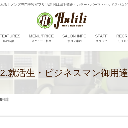
れる！メンズ専門美容室フリリ/新宿は縮毛矯正・カラー・パーマ・ヘッドスパな
 FEATURES
MENU/PRICE
SALON INFO
STAFF
RECR
６の特徴
メニュー・料金
サロン案内
スタッフ
リクル
2.就活生・ビジネスマン御用
御用達