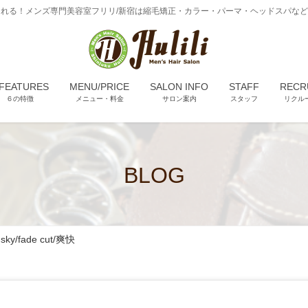
れる！メンズ専門美容室フリリ/新宿は縮毛矯正・カラー・パーマ・ヘッドスパな
 FEATURES
MENU/PRICE
SALON INFO
STAFF
RECR
６の特徴
メニュー・料金
サロン案内
スタッフ
リクル
BLOG
 sky/fade cut/爽快