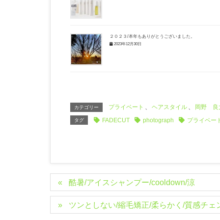
２０２３/本年もありがとうございました。
2023年12月30日
プライベート
、
ヘアスタイル
、
岡野 良
カテゴリー
FADECUT
photograph
プライベー
タグ
酷暑/アイスシャンプー/cooldown/涼
ツンとしない/縮毛矯正/柔らかく/質感チェ