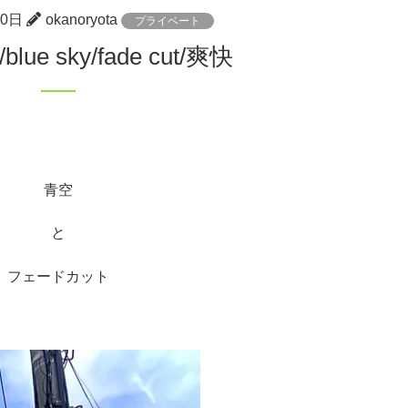
10日
okanoryota
プライベート
h/blue sky/fade cut/爽快
青空
と
フェードカット