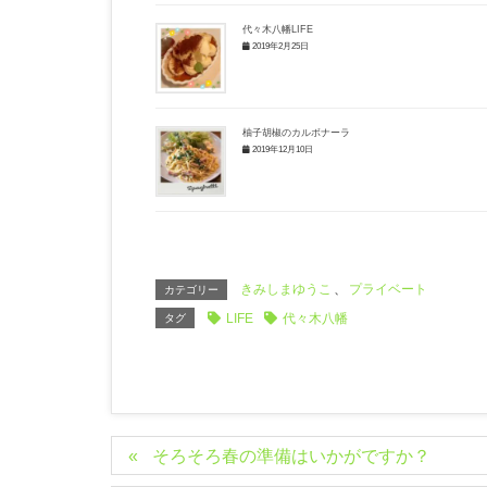
代々木八幡LIFE
2019年2月25日
柚子胡椒のカルボナーラ
2019年12月10日
きみしまゆうこ
、
プライベート
カテゴリー
LIFE
代々木八幡
タグ
そろそろ春の準備はいかがですか？