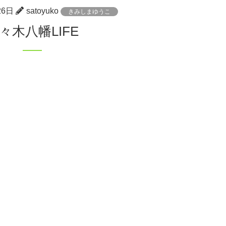
26日
satoyuko
きみしまゆうこ
代々木八幡LIFE