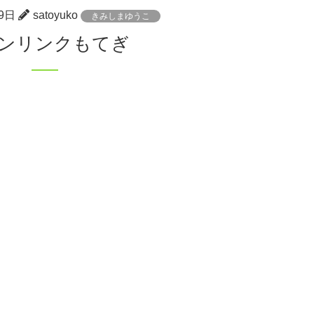
9日
satoyuko
きみしまゆうこ
インリンクもてぎ