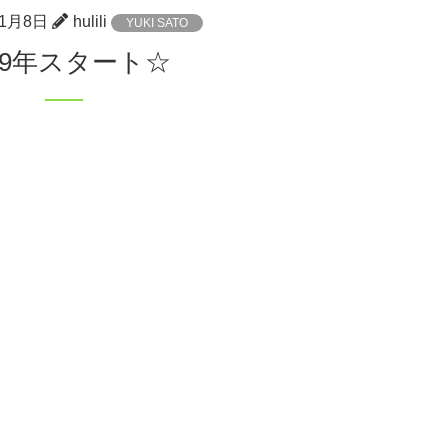
年1月8日
hulili
YUKI SATO
019年スタート☆