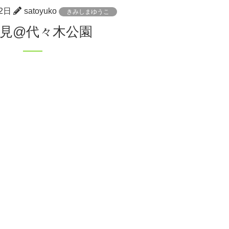
2日
satoyuko
きみしまゆうこ
花見@代々木公園