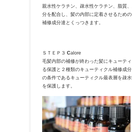
親水性ケラチン、疎水性ケラチン、脂質、
分を配合し、髪の内部に定着させるための
補修成分達とくっつきます。
ＳＴＥＰ３
C
alore
毛髪内部の補修が終わった髪にキューティ
る保護と２種類のキューティクル補修成分
の条件であるキューティクル最表層を疎水
を保護します。