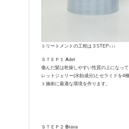
トリートメントの工程は３STEP↓↓↓
ＳＴＥＰ１
A
del
傷んだ髪は乾燥しやすい性質の上になって
レットジェリー(水飴成分)とセラミドを
ト施術に最適な環境を作ります。
ＳＴＥＰ２
B
rava