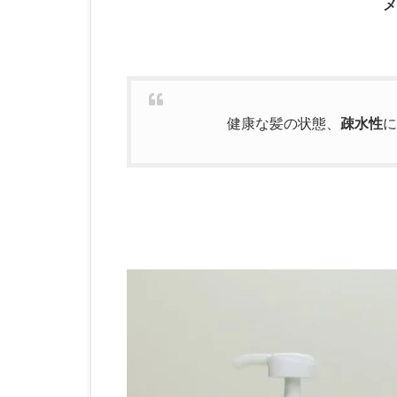
メ
健康な髪の状態、
疎水性
に