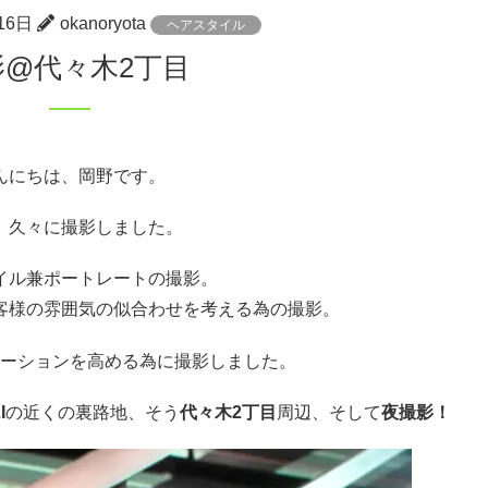
16日
okanoryota
ヘアスタイル
撮影@代々木2丁目
んにちは、岡野です。
、久々に撮影しました。
イル兼ポートレートの撮影。
客様の雰囲気の似合わせを考える為の撮影。
ーションを高める為に撮影しました。
I
の近くの裏路地、そう
代々木2丁目
周辺、そして
夜撮影！