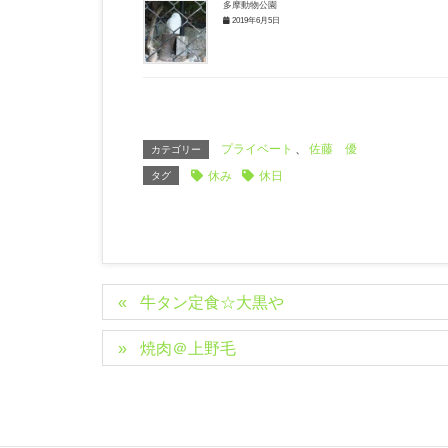
多摩動物公園
2019年6月5日
プライベート
、
佐藤 優
カテゴリー
休み
休日
タグ
牛タン定食☆大黒や
焼肉＠上野毛