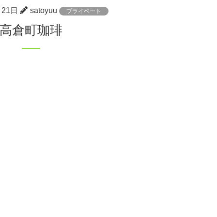
月21日
satoyuu
プライベート
高倉町珈琲