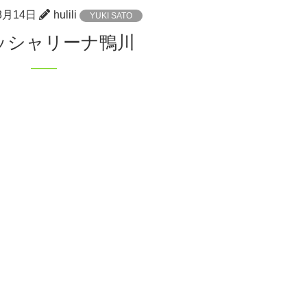
8月14日
hulili
YUKI SATO
ィッシャリーナ鴨川