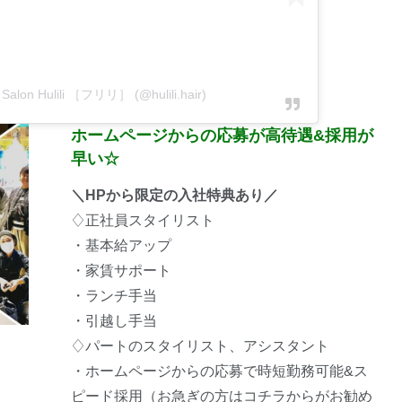
r Salon Hulili ［フリリ］ (@hulili.hair)
ホームページからの応募が高待遇&採用が
早い☆
＼HPから限定の入社特典あり／
♢正社員スタイリスト
・基本給アップ
・家賃サポート
・ランチ手当
・引越し手当
♢パートのスタイリスト、アシスタント
・ホームページからの応募で時短勤務可能&ス
ピード採用（
お急ぎの方はコチラからがお勧め