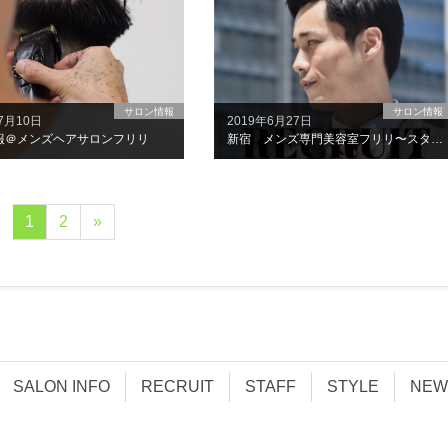
サロン情報
サロン情報
7月10日
2019年6月27日
報＠メンズヘアサロンフリリ
新宿 メンズ専門美容室フリリ〜スタッフ募集〜
1
2
»
SALON INFO
RECRUIT
STAFF
STYLE
NEW