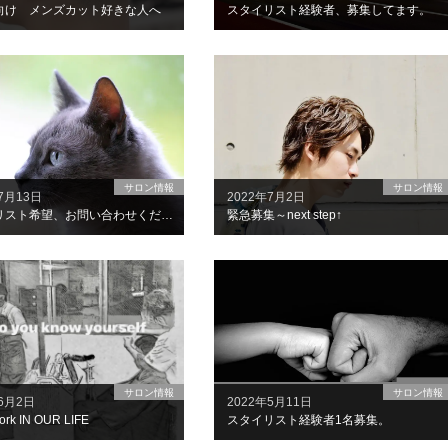
向け メンズカット好きな人へ
スタイリスト経験者、募集してます。
サロン情報
サロン情報
7月13日
2022年7月2日
スタイリスト希望、お問い合わせください。
緊急募集～next step↑
サロン情報
サロン情報
年6月2日
2022年5月11日
ork IN OUR LIFE
スタイリスト経験者1名募集。